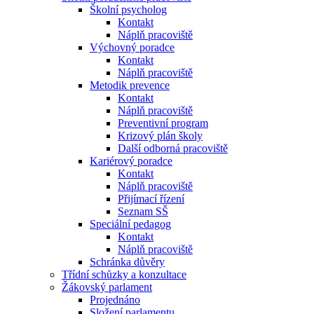
Školní psycholog
Kontakt
Náplň pracoviště
Výchovný poradce
Kontakt
Náplň pracoviště
Metodik prevence
Kontakt
Náplň pracoviště
Preventivní program
Krizový plán školy
Další odborná pracoviště
Kariérový poradce
Kontakt
Náplň pracoviště
Přijímací řízení
Seznam SŠ
Speciální pedagog
Kontakt
Náplň pracoviště
Schránka důvěry
Třídní schůzky a konzultace
Žákovský parlament
Projednáno
Složení parlamentu