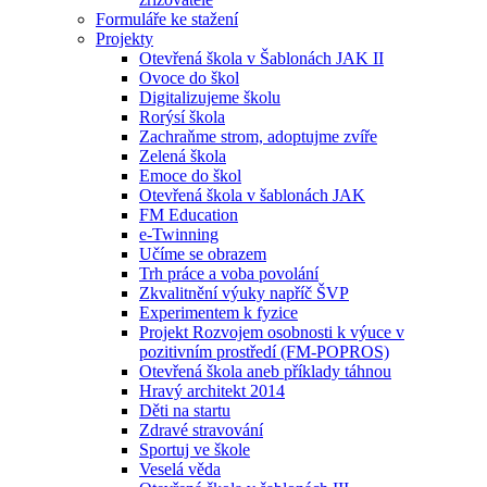
Formuláře ke stažení
Projekty
Otevřená škola v Šablonách JAK II
Ovoce do škol
Digitalizujeme školu
Rorýsí škola
Zachraňme strom, adoptujme zvíře
Zelená škola
Emoce do škol
Otevřená škola v šablonách JAK
FM Education
e-Twinning
Učíme se obrazem
Trh práce a voba povolání
Zkvalitnění výuky napříč ŠVP
Experimentem k fyzice
Projekt Rozvojem osobnosti k výuce v
pozitivním prostředí (FM-POPROS)
Otevřená škola aneb příklady táhnou
Hravý architekt 2014
Děti na startu
Zdravé stravování
Sportuj ve škole
Veselá věda