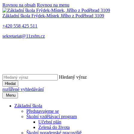
Rovnou na obsah
Rovnou na menu
Základní škola Frýdek-Místek
Jiřího z Poděbrad 3109
+420 558 425 511
sekretariat@11zsfm.cz
Hledaný výraz
Hledat
rozšířené vyhledávání
Menu
Základní škola
Představujeme se
Školní vzdělávací program
Učební plán
Zelená do života
Školní poradenské pracoviště