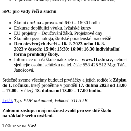
SPC pro vady řeči a sluchu
Školní družina - provoz od 6:00 – 16:30 hodin
Exkurze doplňující výuku, lyžařské kurzy
EU projekty – Doučování žáků, Projektové dny
Školního psychologa, školské poradenské pracoviště
Den otevřených dveří – 16. 2. 2023 nebo 16. 3.
2023 v časech: 15:00; 15:30; 16:00; 16.30 individuální
forma prohlídky školy.
Informace o naší škole naleznete na
www.11zsfm.cz,
nebo si
sjednejte osobní schůzku na tel. čísle 558 425 512 Mgr. Táňa
Janošcová.
Srdečně zveme všechny budoucí prvňáčky a jejich rodiče k
Zápisu
do 1. ročníku
, který proběhne v pondělí
17. dubna 2023 od 13.00
– 17.00
a v úterý
18. dubna
od 13.00 – 17.00 hodin.
Leták
Typ: PDF dokument, Velikost: 311.3 kB
Zákonní zástupci mají možnost zvolit pro své dítě školu
na základě svého uvážení.
Těšíme se na Vás!