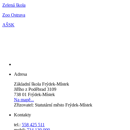
Zelená škola
Zoo Ostrava
AŠSK
Adresa
Základní škola Frýdek-Místek
Jiřího z Poděbrad 3109
738 01 Frýdek-Místek
Na mapě...
Zřizovatel: Statutární město Frýdek-Místek
Kontakty
tel.:
558 425 511
mobil:
734 130 000