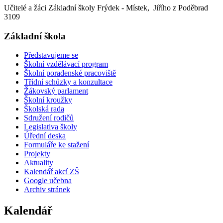
Učitelé a žáci Základní školy Frýdek - Místek, Jiřího z Poděbrad
3109
Základní škola
Představujeme se
Školní vzdělávací program
Školní poradenské pracoviště
Třídní schůzky a konzultace
Žákovský parlament
Školní kroužky
Školská rada
Sdružení rodičů
Legislativa školy
Úřední deska
Formuláře ke stažení
Projekty
Aktuality
Kalendář akcí ZŠ
Google učebna
Archiv stránek
Kalendář