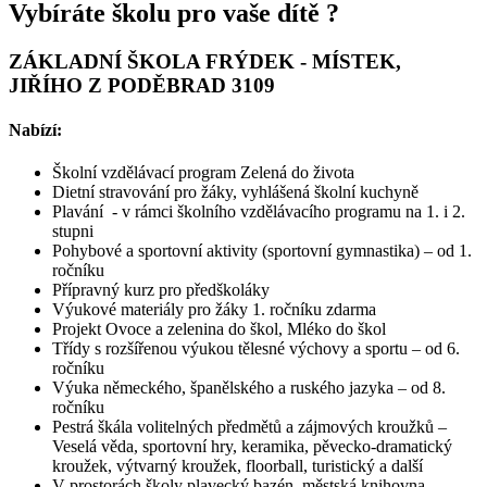
Vybíráte školu pro vaše dítě ?
ZÁKLADNÍ ŠKOLA FRÝDEK - MÍSTEK,
JIŘÍHO Z PODĚBRAD 3109
Nabízí:
Školní vzdělávací program Zelená do života
Dietní stravování pro žáky, vyhlášená školní kuchyně
Plavání - v rámci školního vzdělávacího programu na 1. i 2.
stupni
Pohybové a sportovní aktivity (sportovní gymnastika) – od 1.
ročníku
Přípravný kurz pro předškoláky
Výukové materiály pro žáky 1. ročníku zdarma
Projekt Ovoce a zelenina do škol, Mléko do škol
Třídy s rozšířenou výukou tělesné výchovy a sportu – od 6.
ročníku
Výuka německého, španělského a ruského jazyka – od 8.
ročníku
Pestrá škála volitelných předmětů a zájmových kroužků –
Veselá věda, sportovní hry, keramika, pěvecko-dramatický
kroužek, výtvarný kroužek, floorball, turistický a další
V prostorách školy plavecký bazén, městská knihovna,