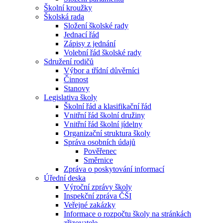
Školní kroužky
Školská rada
Složení školské rady
Jednací řád
Zápisy z jednání
Volební řád školské rady
Sdružení rodičů
Výbor a třídní důvěrníci
Činnost
Stanovy
Legislativa školy
Školní řád a klasifikační řád
Vnitřní řád školní družiny
Vnitřní řád školní jídelny
Organizační struktura školy
Správa osobních údajů
Pověřenec
Směrnice
Zpráva o poskytování informací
Úřední deska
Výroční zprávy školy
Inspekční zpráva ČŠI
Veřejné zakázky
Informace o rozpočtu školy na stránkách
zřizovatele