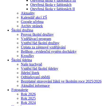
Otevřená škola v šablonách III
Otevřená škola v šablonách
Otevřená škola v šablonách II
Aktuality
Kalendář akcí ZŠ
Google učebna
Archiv stránek
Školní družina
Provoz školní družiny
Vzdělávací program
Vnitřní řád školní družiny
Úplata za zájmové vzdělávání
Bellhop - evidenční systém docházky
Kroužky
Školní jídelna
Naše kuchyně
Vnitřní řád školní jídelny
Jídelní lístek
Odhlašovaní obědů
Bezplatné stravování žáků ve školním roce 2025⁄2026
Aktuální informace
Fotogalerie
Rok 2026
Rok 2025
Rok 2024