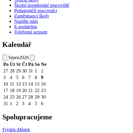
Školní poradenské pracoviště
Pedagogičtí pracovníci
Zaměstnanci školy
Napište nám
E-podatelna
Telefonní seznam
Kalendář
Srpen
2026
Po
Út
St
Čt
Pá
So
Ne
27
28
29
30
31
1
2
3
4
5
6
7
8
9
10
11
12
13
14
15
16
17
18
19
20
21
22
23
24
25
26
27
28
29
30
31
1
2
3
4
5
6
Spolupracujeme
Frýdek-Místek