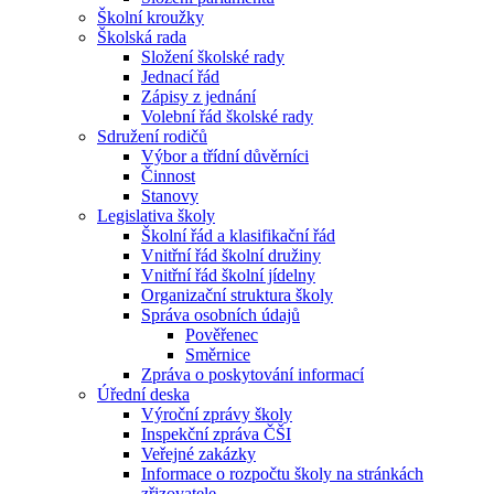
Školní kroužky
Školská rada
Složení školské rady
Jednací řád
Zápisy z jednání
Volební řád školské rady
Sdružení rodičů
Výbor a třídní důvěrníci
Činnost
Stanovy
Legislativa školy
Školní řád a klasifikační řád
Vnitřní řád školní družiny
Vnitřní řád školní jídelny
Organizační struktura školy
Správa osobních údajů
Pověřenec
Směrnice
Zpráva o poskytování informací
Úřední deska
Výroční zprávy školy
Inspekční zpráva ČŠI
Veřejné zakázky
Informace o rozpočtu školy na stránkách
zřizovatele