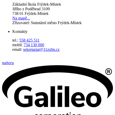
Základní škola Frýdek-Místek
Jiřího z Poděbrad 3109
738 01 Frýdek-Místek
Na mapě...
Zřizovatel: Statutární město Frýdek-Místek
Kontakty
tel.:
558 425 511
mobil:
734 130 000
email:
sekretariat@11zsfm.cz
nahoru