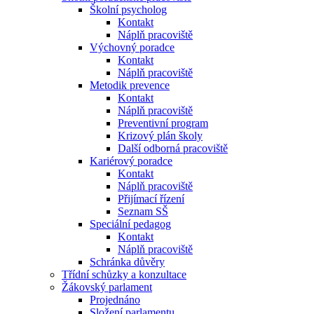
Školní psycholog
Kontakt
Náplň pracoviště
Výchovný poradce
Kontakt
Náplň pracoviště
Metodik prevence
Kontakt
Náplň pracoviště
Preventivní program
Krizový plán školy
Další odborná pracoviště
Kariérový poradce
Kontakt
Náplň pracoviště
Přijímací řízení
Seznam SŠ
Speciální pedagog
Kontakt
Náplň pracoviště
Schránka důvěry
Třídní schůzky a konzultace
Žákovský parlament
Projednáno
Složení parlamentu