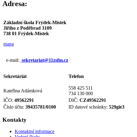
Adresa:
Základní škola Frýdek-Místek
Jiřího z Poděbrad 3109
738 01 Frýdek-Místek
mapa
e-mail:
sekretariat@11zsfm.cz
Sekretáriát
Telefon
558 425 511
Kateřina Adámková
734 130 000
IČO:
49562291
DIČ:
CZ49562291
Číslo účtu:
39435781/0100
ID datové schránky:
529gie3
Kontakty
Kontaktní informace
Vedení školy