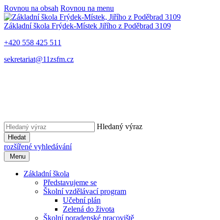
Rovnou na obsah
Rovnou na menu
Základní škola Frýdek-Místek
Jiřího z Poděbrad 3109
+420 558 425 511
sekretariat@11zsfm.cz
Hledaný výraz
Hledat
rozšířené vyhledávání
Menu
Základní škola
Představujeme se
Školní vzdělávací program
Učební plán
Zelená do života
Školní poradenské pracoviště