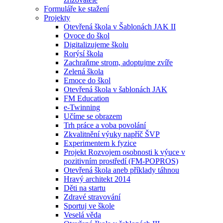
Formuláře ke stažení
Projekty
Otevřená škola v Šablonách JAK II
Ovoce do škol
Digitalizujeme školu
Rorýsí škola
Zachraňme strom, adoptujme zvíře
Zelená škola
Emoce do škol
Otevřená škola v šablonách JAK
FM Education
e-Twinning
Učíme se obrazem
Trh práce a voba povolání
Zkvalitnění výuky napříč ŠVP
Experimentem k fyzice
Projekt Rozvojem osobnosti k výuce v
pozitivním prostředí (FM-POPROS)
Otevřená škola aneb příklady táhnou
Hravý architekt 2014
Děti na startu
Zdravé stravování
Sportuj ve škole
Veselá věda