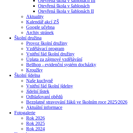
Otevřená škola v šablonách III
Otevřená škola v šablonách
Otevřená škola v šablonách II
Aktuality
Kalendář akcí ZŠ
Google učebna
Archiv stránek
Školní družina
Provoz školní družiny
Vzdělávací program
Vnitřní řád školní družiny
Úplata za zájmové vzdělávání
Bellhop - evidenční systém docházky
Kroužky
Školní jídelna
Naše kuchyně
Vnitřní řád školní jídelny
Jídelní lístek
Odhlašovaní obědů
Bezplatné stravování žáků ve školním roce 2025⁄2026
Aktuální informace
Fotogalerie
Rok 2026
Rok 2025
Rok 2024