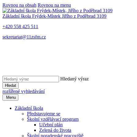
Rovnou na obsah
Rovnou na menu
Základní škola Frýdek-Místek
Jiřího z Poděbrad 3109
+420 558 425 511
sekretariat@11zsfm.cz
Hledaný výraz
Hledat
rozšířené vyhledávání
Menu
Základní škola
Představujeme se
Školní vzdělávací program
Učební plán
Zelená do života
Školní poradenské pracoviště