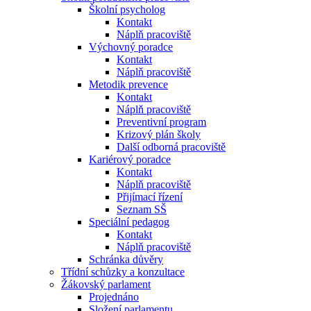
Školní psycholog
Kontakt
Náplň pracoviště
Výchovný poradce
Kontakt
Náplň pracoviště
Metodik prevence
Kontakt
Náplň pracoviště
Preventivní program
Krizový plán školy
Další odborná pracoviště
Kariérový poradce
Kontakt
Náplň pracoviště
Přijímací řízení
Seznam SŠ
Speciální pedagog
Kontakt
Náplň pracoviště
Schránka důvěry
Třídní schůzky a konzultace
Žákovský parlament
Projednáno
Složení parlamentu