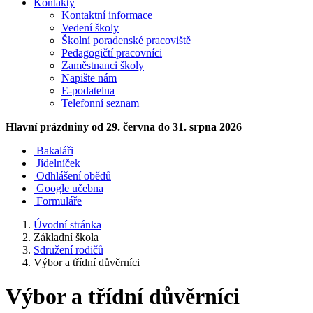
Kontakty
Kontaktní informace
Vedení školy
Školní poradenské pracoviště
Pedagogičtí pracovníci
Zaměstnanci školy
Napište nám
E-podatelna
Telefonní seznam
Hlavní prázdniny
od 29. června do 31. srpna 2026
Bakaláři
Jídelníček
Odhlášení obědů
Google učebna
Formuláře
Úvodní stránka
Základní škola
Sdružení rodičů
Výbor a třídní důvěrníci
Výbor a třídní důvěrníci