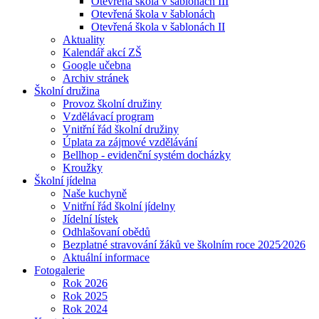
Otevřená škola v šablonách III
Otevřená škola v šablonách
Otevřená škola v šablonách II
Aktuality
Kalendář akcí ZŠ
Google učebna
Archiv stránek
Školní družina
Provoz školní družiny
Vzdělávací program
Vnitřní řád školní družiny
Úplata za zájmové vzdělávání
Bellhop - evidenční systém docházky
Kroužky
Školní jídelna
Naše kuchyně
Vnitřní řád školní jídelny
Jídelní lístek
Odhlašovaní obědů
Bezplatné stravování žáků ve školním roce 2025⁄2026
Aktuální informace
Fotogalerie
Rok 2026
Rok 2025
Rok 2024