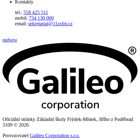
Kontakty
tel.:
558 425 511
mobil:
734 130 000
email:
sekretariat@11zsfm.cz
nahoru
Oficiální stránky Základní školy Frýdek-Místek, Jiřího z Poděbrad
3109 © 2026
Provozovatel
Galileo Corporation s.r.o.