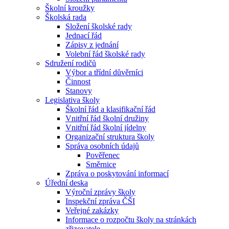
Školní kroužky
Školská rada
Složení školské rady
Jednací řád
Zápisy z jednání
Volební řád školské rady
Sdružení rodičů
Výbor a třídní důvěrníci
Činnost
Stanovy
Legislativa školy
Školní řád a klasifikační řád
Vnitřní řád školní družiny
Vnitřní řád školní jídelny
Organizační struktura školy
Správa osobních údajů
Pověřenec
Směrnice
Zpráva o poskytování informací
Úřední deska
Výroční zprávy školy
Inspekční zpráva ČŠI
Veřejné zakázky
Informace o rozpočtu školy na stránkách
zřizovatele