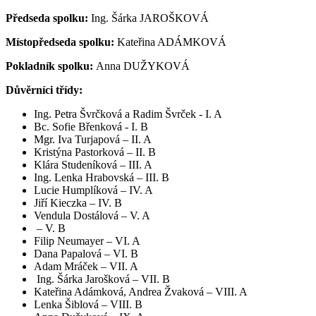
Předseda spolku:
Ing. Šárka JAROŠKOVÁ
Místopředseda spolku:
Kateřina ADÁMKOVÁ
Pokladník spolku:
Anna DUŽYKOVÁ
Důvěrníci třídy:
Ing. Petra Švrčková a Radim Švrček - I. A
Bc. Sofie Břenková - I. B
Mgr. Iva Turjapová – II. A
Kristýna Pastorková – II. B
Klára Studeníková – III. A
Ing. Lenka Hrabovská – III. B
Lucie Humplíková – IV. A
Jiří Kieczka – IV. B
Vendula Dostálová – V. A
– V. B
Filip Neumayer – VI. A
Dana Papalová – VI. B
Adam Mráček – VII. A
Ing. Šárka Jarošková – VII. B
Kateřina Adámková, Andrea Žvaková – VIII. A
Lenka Šiblová – VIII. B