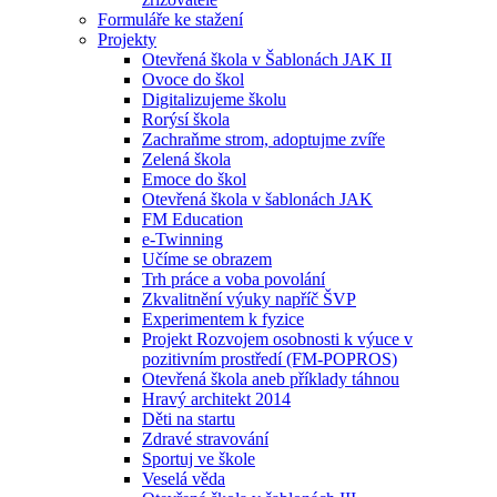
Formuláře ke stažení
Projekty
Otevřená škola v Šablonách JAK II
Ovoce do škol
Digitalizujeme školu
Rorýsí škola
Zachraňme strom, adoptujme zvíře
Zelená škola
Emoce do škol
Otevřená škola v šablonách JAK
FM Education
e-Twinning
Učíme se obrazem
Trh práce a voba povolání
Zkvalitnění výuky napříč ŠVP
Experimentem k fyzice
Projekt Rozvojem osobnosti k výuce v
pozitivním prostředí (FM-POPROS)
Otevřená škola aneb příklady táhnou
Hravý architekt 2014
Děti na startu
Zdravé stravování
Sportuj ve škole
Veselá věda