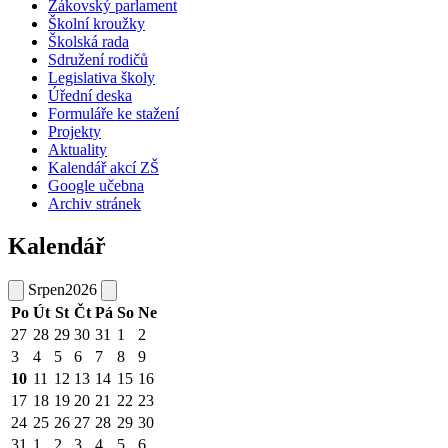
Žákovský parlament
Školní kroužky
Školská rada
Sdružení rodičů
Legislativa školy
Úřední deska
Formuláře ke stažení
Projekty
Aktuality
Kalendář akcí ZŠ
Google učebna
Archiv stránek
Kalendář
Srpen
2026
Po
Út
St
Čt
Pá
So
Ne
27
28
29
30
31
1
2
3
4
5
6
7
8
9
10
11
12
13
14
15
16
17
18
19
20
21
22
23
24
25
26
27
28
29
30
31
1
2
3
4
5
6