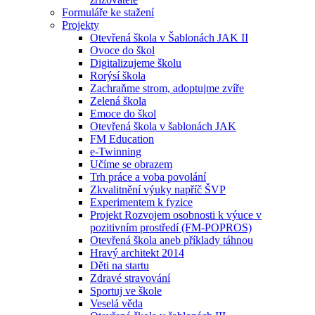
Formuláře ke stažení
Projekty
Otevřená škola v Šablonách JAK II
Ovoce do škol
Digitalizujeme školu
Rorýsí škola
Zachraňme strom, adoptujme zvíře
Zelená škola
Emoce do škol
Otevřená škola v šablonách JAK
FM Education
e-Twinning
Učíme se obrazem
Trh práce a voba povolání
Zkvalitnění výuky napříč ŠVP
Experimentem k fyzice
Projekt Rozvojem osobnosti k výuce v
pozitivním prostředí (FM-POPROS)
Otevřená škola aneb příklady táhnou
Hravý architekt 2014
Děti na startu
Zdravé stravování
Sportuj ve škole
Veselá věda