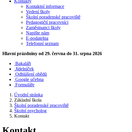
Kontakty
Kontaktní informace
Vedení školy
Školní poradenské pracoviště
Pedagogičtí pracovníci
Zaměstnanci školy
Napište nám
E-podatelna
Telefonní seznam
Hlavní prázdniny
od 29. června do 31. srpna 2026
Bakaláři
Jídelníček
Odhlášení obědů
Google učebna
Formuláře
Úvodní stránka
Základní škola
Školní poradenské pracoviště
Školní psycholog
Kontakt
Kontakt