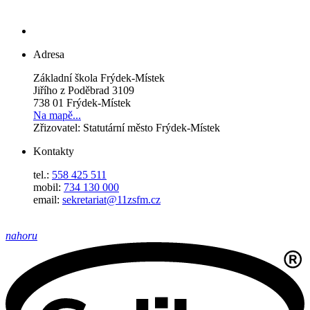
Adresa
Základní škola Frýdek-Místek
Jiřího z Poděbrad 3109
738 01 Frýdek-Místek
Na mapě...
Zřizovatel: Statutární město Frýdek-Místek
Kontakty
tel.:
558 425 511
mobil:
734 130 000
email:
sekretariat@11zsfm.cz
nahoru