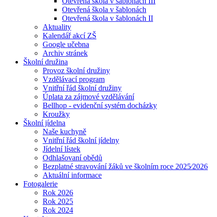
Otevřená škola v šablonách III
Otevřená škola v šablonách
Otevřená škola v šablonách II
Aktuality
Kalendář akcí ZŠ
Google učebna
Archiv stránek
Školní družina
Provoz školní družiny
Vzdělávací program
Vnitřní řád školní družiny
Úplata za zájmové vzdělávání
Bellhop - evidenční systém docházky
Kroužky
Školní jídelna
Naše kuchyně
Vnitřní řád školní jídelny
Jídelní lístek
Odhlašovaní obědů
Bezplatné stravování žáků ve školním roce 2025⁄2026
Aktuální informace
Fotogalerie
Rok 2026
Rok 2025
Rok 2024