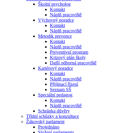
Školní psycholog
Kontakt
Náplň pracoviště
Výchovný poradce
Kontakt
Náplň pracoviště
Metodik prevence
Kontakt
Náplň pracoviště
Preventivní program
Krizový plán školy
Další odborná pracoviště
Kariérový poradce
Kontakt
Náplň pracoviště
Přijímací řízení
Seznam SŠ
Speciální pedagog
Kontakt
Náplň pracoviště
Schránka důvěry
Třídní schůzky a konzultace
Žákovský parlament
Projednáno
Složení parlamentu