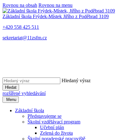
Rovnou na obsah
Rovnou na menu
Základní škola Frýdek-Místek
Jiřího z Poděbrad 3109
+420 558 425 511
sekretariat@11zsfm.cz
Hledaný výraz
Hledat
rozšířené vyhledávání
Menu
Základní škola
Představujeme se
Školní vzdělávací program
Učební plán
Zelená do života
Školní poradenské pracoviště