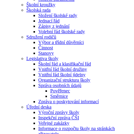
Školní kroužky
Školská rada
Složení školské rady
Jednací řád
Zápisy z jednání
Volební řád školské rady
Sdružení rodičů
Výbor a třídní důvěrníci
Činnost
Stanovy
Legislativa školy
Školní řád a klasifikační řád
Vnitřní řád školní družiny
Vnitřní řád školní jídelny
Organizační struktura školy
Správa osobních údajů
Pověřenec
Směrnice
Zpráva o poskytování informací
Úřední deska
Výroční zprávy školy
Inspekční zpráva ČŠI
Veřejné zakázky
Informace o rozpočtu školy na stránkách
zřizovatele