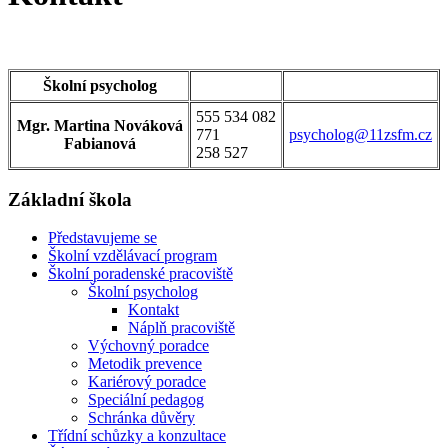
Školní psycholog
555 534 082
Mgr. Martina Nováková
771
psycholog@11zsfm.cz
Fabianová
258 527
Základní škola
Představujeme se
Školní vzdělávací program
Školní poradenské pracoviště
Školní psycholog
Kontakt
Náplň pracoviště
Výchovný poradce
Metodik prevence
Kariérový poradce
Speciální pedagog
Schránka důvěry
Třídní schůzky a konzultace