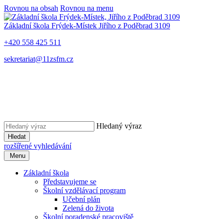
Rovnou na obsah
Rovnou na menu
Základní škola Frýdek-Místek
Jiřího z Poděbrad 3109
+420 558 425 511
sekretariat@11zsfm.cz
Hledaný výraz
Hledat
rozšířené vyhledávání
Menu
Základní škola
Představujeme se
Školní vzdělávací program
Učební plán
Zelená do života
Školní poradenské pracoviště