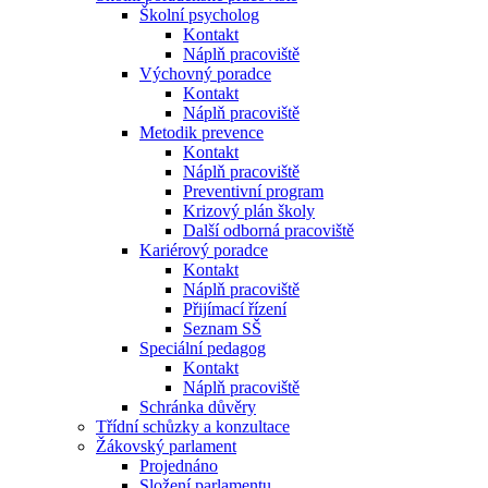
Školní psycholog
Kontakt
Náplň pracoviště
Výchovný poradce
Kontakt
Náplň pracoviště
Metodik prevence
Kontakt
Náplň pracoviště
Preventivní program
Krizový plán školy
Další odborná pracoviště
Kariérový poradce
Kontakt
Náplň pracoviště
Přijímací řízení
Seznam SŠ
Speciální pedagog
Kontakt
Náplň pracoviště
Schránka důvěry
Třídní schůzky a konzultace
Žákovský parlament
Projednáno
Složení parlamentu