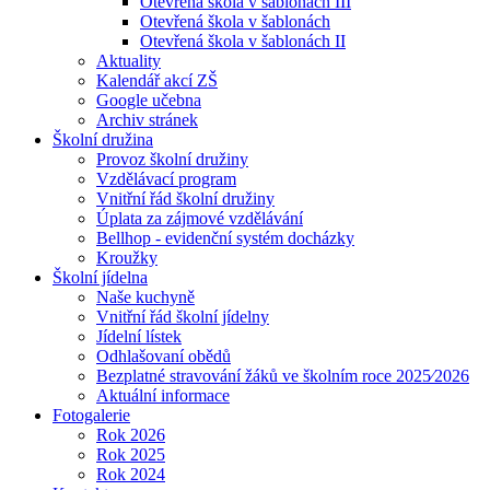
Otevřená škola v šablonách III
Otevřená škola v šablonách
Otevřená škola v šablonách II
Aktuality
Kalendář akcí ZŠ
Google učebna
Archiv stránek
Školní družina
Provoz školní družiny
Vzdělávací program
Vnitřní řád školní družiny
Úplata za zájmové vzdělávání
Bellhop - evidenční systém docházky
Kroužky
Školní jídelna
Naše kuchyně
Vnitřní řád školní jídelny
Jídelní lístek
Odhlašovaní obědů
Bezplatné stravování žáků ve školním roce 2025⁄2026
Aktuální informace
Fotogalerie
Rok 2026
Rok 2025
Rok 2024