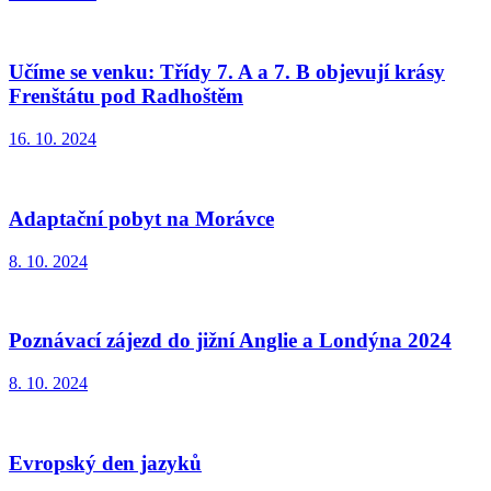
Učíme se venku: Třídy 7. A a 7. B objevují krásy
Frenštátu pod Radhoštěm
16. 10. 2024
Adaptační pobyt na Morávce
8. 10. 2024
Poznávací zájezd do jižní Anglie a Londýna 2024
8. 10. 2024
Evropský den jazyků