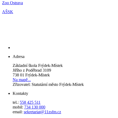
Zoo Ostrava
AŠSK
Adresa
Základní škola Frýdek-Místek
Jiřího z Poděbrad 3109
738 01 Frýdek-Místek
Na mapě...
Zřizovatel: Statutární město Frýdek-Místek
Kontakty
tel.:
558 425 511
mobil:
734 130 000
email:
sekretariat@11zsfm.cz