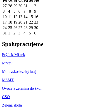
Po
Út
St
Čt
Pá
So
Ne
27
28
29
30
31
1
2
3
4
5
6
7
8
9
10
11
12
13
14
15
16
17
18
19
20
21
22
23
24
25
26
27
28
29
30
31
1
2
3
4
5
6
Spolupracujeme
Frýdek-Místek
Mrkev
Moravskoslezský kraj
M
ŠMT
Ovoce a zelenina do škol
ČSO
Zelená škola