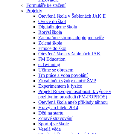
Formuláře ke stažení
Projekty
Otevřená škola v Šablonách JAK II
Ovoce do škol
Digitalizujeme školu
Rorýsí škola
Zachraňme strom, adoptujme zvíře
Zelená škola
Emoce do škol
Otevřená škola v šablonách JAK
FM Education
e-Twinning
Učíme se obrazem
Trh práce a voba povolání
Zkvalitnění výuky napříč ŠVP
Experimentem k fyzice
Projekt Rozvojem osobnosti k výuce v
pozitivním prostředí (FM-POPROS)
Otevřená škola aneb příklady táhnou
Hravý architekt 2014
Děti na startu
Zdravé stravování
Sportuj ve škole
Veselá věda