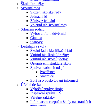
Školní kroužky
Školská rada
Složení školské rady
Jednací řád
Zápisy z jednání
Volební řád školské rady
Sdružení rodičů
Výbor a třídní důvěrníci
Činnost
Stanovy
Legislativa školy
Školní řád a klasifikační řád
Vnitřní řád školní družiny
Vnitřní řád školní jídelny
Organizační struktura školy
Správa osobních údajů
Pověřenec
Směrnice
Zpráva o poskytování informací
Úřední deska
Výroční zprávy školy
Inspekční zpráva ČŠI
Veřejné zakázky
Informace o rozpočtu školy na stránkách
zřizovatele