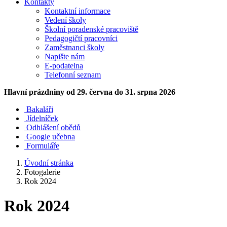
Kontakty
Kontaktní informace
Vedení školy
Školní poradenské pracoviště
Pedagogičtí pracovníci
Zaměstnanci školy
Napište nám
E-podatelna
Telefonní seznam
Hlavní prázdniny
od 29. června do 31. srpna 2026
Bakaláři
Jídelníček
Odhlášení obědů
Google učebna
Formuláře
Úvodní stránka
Fotogalerie
Rok 2024
Rok 2024