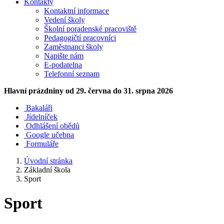
Kontakty
Kontaktní informace
Vedení školy
Školní poradenské pracoviště
Pedagogičtí pracovníci
Zaměstnanci školy
Napište nám
E-podatelna
Telefonní seznam
Hlavní prázdniny
od 29. června do 31. srpna 2026
Bakaláři
Jídelníček
Odhlášení obědů
Google učebna
Formuláře
Úvodní stránka
Základní škola
Sport
Sport