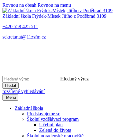
Rovnou na obsah
Rovnou na menu
Základní škola Frýdek-Místek
Jiřího z Poděbrad 3109
+420 558 425 511
sekretariat@11zsfm.cz
Hledaný výraz
Hledat
rozšířené vyhledávání
Menu
Základní škola
Představujeme se
Školní vzdělávací program
Učební plán
Zelená do života
Školní poradenské pracoviště