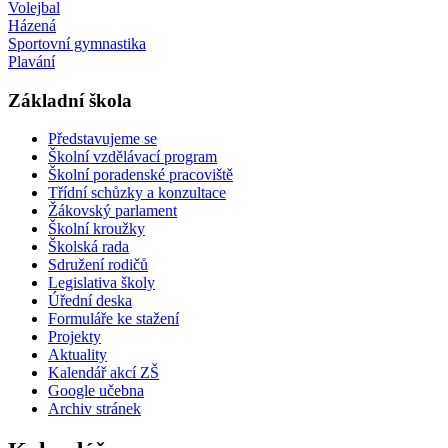
Volejbal
Házená
Sportovní gymnastika
Plavání
Základní škola
Představujeme se
Školní vzdělávací program
Školní poradenské pracoviště
Třídní schůzky a konzultace
Žákovský parlament
Školní kroužky
Školská rada
Sdružení rodičů
Legislativa školy
Úřední deska
Formuláře ke stažení
Projekty
Aktuality
Kalendář akcí ZŠ
Google učebna
Archiv stránek