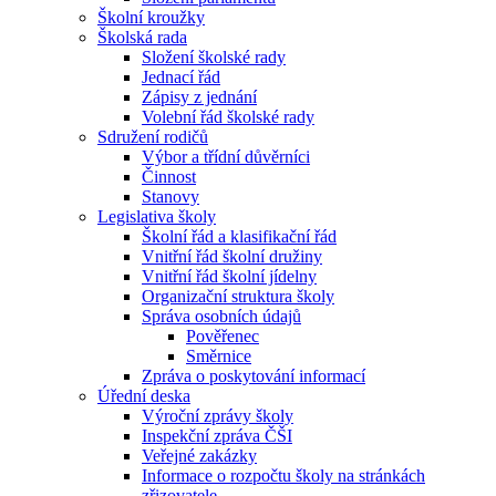
Školní kroužky
Školská rada
Složení školské rady
Jednací řád
Zápisy z jednání
Volební řád školské rady
Sdružení rodičů
Výbor a třídní důvěrníci
Činnost
Stanovy
Legislativa školy
Školní řád a klasifikační řád
Vnitřní řád školní družiny
Vnitřní řád školní jídelny
Organizační struktura školy
Správa osobních údajů
Pověřenec
Směrnice
Zpráva o poskytování informací
Úřední deska
Výroční zprávy školy
Inspekční zpráva ČŠI
Veřejné zakázky
Informace o rozpočtu školy na stránkách
zřizovatele