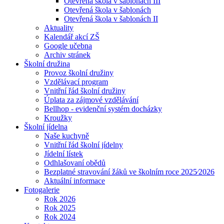
Otevřená škola v šablonách III
Otevřená škola v šablonách
Otevřená škola v šablonách II
Aktuality
Kalendář akcí ZŠ
Google učebna
Archiv stránek
Školní družina
Provoz školní družiny
Vzdělávací program
Vnitřní řád školní družiny
Úplata za zájmové vzdělávání
Bellhop - evidenční systém docházky
Kroužky
Školní jídelna
Naše kuchyně
Vnitřní řád školní jídelny
Jídelní lístek
Odhlašovaní obědů
Bezplatné stravování žáků ve školním roce 2025⁄2026
Aktuální informace
Fotogalerie
Rok 2026
Rok 2025
Rok 2024