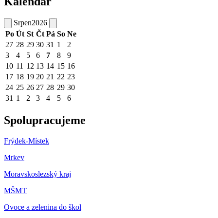
Kalendář
Srpen
2026
Po
Út
St
Čt
Pá
So
Ne
27
28
29
30
31
1
2
3
4
5
6
7
8
9
10
11
12
13
14
15
16
17
18
19
20
21
22
23
24
25
26
27
28
29
30
31
1
2
3
4
5
6
Spolupracujeme
Frýdek-Místek
Mrkev
Moravskoslezský kraj
M
ŠMT
Ovoce a zelenina do škol