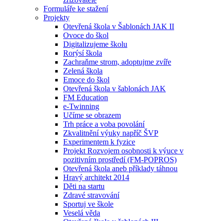
Formuláře ke stažení
Projekty
Otevřená škola v Šablonách JAK II
Ovoce do škol
Digitalizujeme školu
Rorýsí škola
Zachraňme strom, adoptujme zvíře
Zelená škola
Emoce do škol
Otevřená škola v šablonách JAK
FM Education
e-Twinning
Učíme se obrazem
Trh práce a voba povolání
Zkvalitnění výuky napříč ŠVP
Experimentem k fyzice
Projekt Rozvojem osobnosti k výuce v
pozitivním prostředí (FM-POPROS)
Otevřená škola aneb příklady táhnou
Hravý architekt 2014
Děti na startu
Zdravé stravování
Sportuj ve škole
Veselá věda