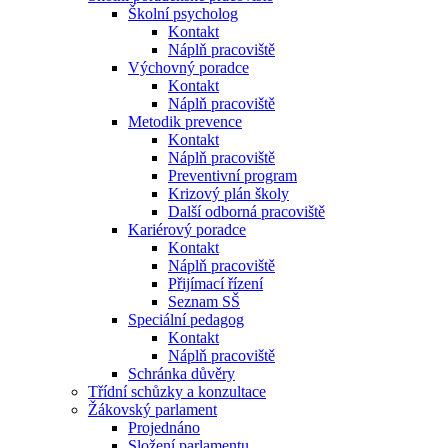
Školní psycholog
Kontakt
Náplň pracoviště
Výchovný poradce
Kontakt
Náplň pracoviště
Metodik prevence
Kontakt
Náplň pracoviště
Preventivní program
Krizový plán školy
Další odborná pracoviště
Kariérový poradce
Kontakt
Náplň pracoviště
Přijímací řízení
Seznam SŠ
Speciální pedagog
Kontakt
Náplň pracoviště
Schránka důvěry
Třídní schůzky a konzultace
Žákovský parlament
Projednáno
Složení parlamentu