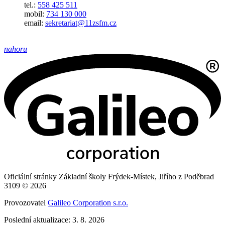
tel.:
558 425 511
mobil:
734 130 000
email:
sekretariat@11zsfm.cz
nahoru
Oficiální stránky Základní školy Frýdek-Místek, Jiřího z Poděbrad
3109 © 2026
Provozovatel
Galileo Corporation s.r.o.
Poslední aktualizace: 3. 8. 2026