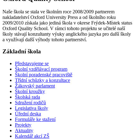
Naše škola se stala ve školním roce 2008/2009 partnerem
nakladatelství Oxford University Press a od školního roku
2009/2010 získala jako jediná škola v okrese Frýdek-Místek status
Oxford Quality School. V rámci tohoto projektu se učitelé naší
školy stávají konzultanty výuky anglického jazyka pro další školy
a využívají další výhody tohoto partnerství.
Základní škola
Představujeme se
Školní vzdělávací program
Školní poradenské pracoviště
Třídní schůzky a konzultace
Žákovský parlament
Školní kroužky
Školská rada
Sdružení rodičů
Legislativa školy
Úřední deska
Formuláře ke stažení
Projekty
Aktuality
Kalendář akcí ZŠ