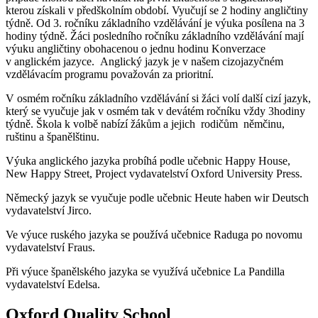
kterou získali v předškolním období. Vyučují se 2 hodiny angličtiny
týdně. Od 3. ročníku základního vzdělávání je výuka posílena na 3
hodiny týdně. Žáci posledního ročníku základního vzdělávání mají
výuku angličtiny obohacenou o jednu hodinu Konverzace
v anglickém jazyce. Anglický jazyk je v našem cizojazyčném
vzdělávacím programu považován za prioritní.
V osmém ročníku základního vzdělávání si žáci volí další cizí jazyk,
který se vyučuje jak v osmém tak v devátém ročníku vždy 3hodiny
týdně. Škola k volbě nabízí žákům a jejich rodičům němčinu,
ruštinu a španělštinu.
Výuka anglického jazyka probíhá podle učebnic Happy House,
New Happy Street, Project vydavatelství Oxford University Press.
Německý jazyk se vyučuje podle učebnic Heute haben wir Deutsch
vydavatelství Jirco.
Ve výuce ruského jazyka se používá učebnice Raduga po novomu
vydavatelství Fraus.
Při výuce španělského jazyka se využívá učebnice La Pandilla
vydavatelství Edelsa.
Oxford Quality School