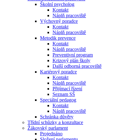
Školní psycholog
Kontakt
Náplň pracoviště
Výchovný poradce
Kontakt
Náplň pracoviště
Metodik prevence
Kontakt
Náplň pracoviště
Preventivní program
Krizový plán školy
Další odborná pracoviště
Kariérový poradce
Kontakt
Náplň pracoviště
Přijímací řízení
Seznam SŠ
Speciální pedagog
Kontakt
Náplň pracoviště
Schránka důvěry
Třídní schůzky a konzultace
Žákovský parlament
Projednáno
Složení parlamentu