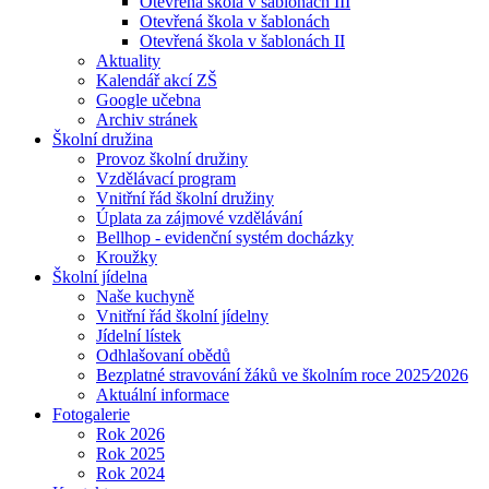
Otevřená škola v šablonách III
Otevřená škola v šablonách
Otevřená škola v šablonách II
Aktuality
Kalendář akcí ZŠ
Google učebna
Archiv stránek
Školní družina
Provoz školní družiny
Vzdělávací program
Vnitřní řád školní družiny
Úplata za zájmové vzdělávání
Bellhop - evidenční systém docházky
Kroužky
Školní jídelna
Naše kuchyně
Vnitřní řád školní jídelny
Jídelní lístek
Odhlašovaní obědů
Bezplatné stravování žáků ve školním roce 2025⁄2026
Aktuální informace
Fotogalerie
Rok 2026
Rok 2025
Rok 2024