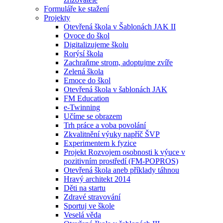
Formuláře ke stažení
Projekty
Otevřená škola v Šablonách JAK II
Ovoce do škol
Digitalizujeme školu
Rorýsí škola
Zachraňme strom, adoptujme zvíře
Zelená škola
Emoce do škol
Otevřená škola v šablonách JAK
FM Education
e-Twinning
Učíme se obrazem
Trh práce a voba povolání
Zkvalitnění výuky napříč ŠVP
Experimentem k fyzice
Projekt Rozvojem osobnosti k výuce v
pozitivním prostředí (FM-POPROS)
Otevřená škola aneb příklady táhnou
Hravý architekt 2014
Děti na startu
Zdravé stravování
Sportuj ve škole
Veselá věda