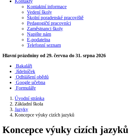
Kontakty
Kontaktní informace
Vedení školy
Školní poradenské pracoviště
Pedagogičtí pracovníci
Zaměstnanci školy
Napište nám
E-podatelna
Telefonní seznam
Hlavní prázdniny
od 29. června do 31. srpna 2026
Bakaláři
Jídelníček
Odhlášení obědů
Google učebna
Formuláře
Úvodní stránka
Základní škola
Jazyky
Koncepce výuky cizích jazyků
Koncepce výuky cizích jazyků