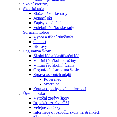
Školní kroužky
Školská rada
Složení školské rady
Jednací řád
Zápisy z jednání
Volební řád školské rady
Sdružení rodičů
Výbor a třídní důvěrníci
Činnost
Stanovy
Legislativa školy
Školní řád a klasifikační řád
Vnitřní řád školní družiny
Vnitřní řád školní jídelny
Organizační struktura školy
Správa osobních údajů
Pověřenec
Směrnice
Zpráva o poskytování informací
Úřední deska
Výroční zprávy školy
Inspekční zpráva ČŠI
Veřejné zakázky
Informace o rozpočtu školy na stránkách
zřizovatele