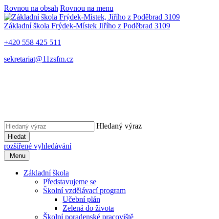
Rovnou na obsah
Rovnou na menu
Základní škola Frýdek-Místek
Jiřího z Poděbrad 3109
+420 558 425 511
sekretariat@11zsfm.cz
Hledaný výraz
Hledat
rozšířené vyhledávání
Menu
Základní škola
Představujeme se
Školní vzdělávací program
Učební plán
Zelená do života
Školní poradenské pracoviště