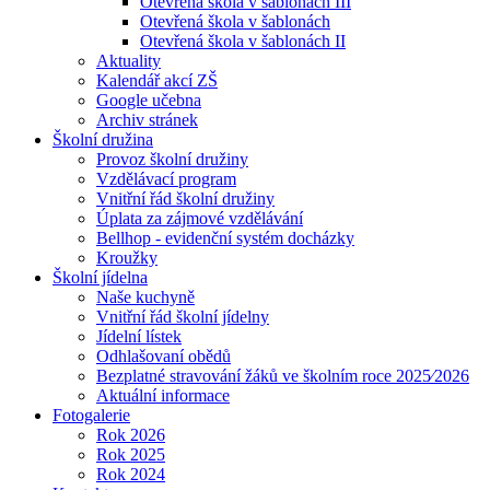
Otevřená škola v šablonách III
Otevřená škola v šablonách
Otevřená škola v šablonách II
Aktuality
Kalendář akcí ZŠ
Google učebna
Archiv stránek
Školní družina
Provoz školní družiny
Vzdělávací program
Vnitřní řád školní družiny
Úplata za zájmové vzdělávání
Bellhop - evidenční systém docházky
Kroužky
Školní jídelna
Naše kuchyně
Vnitřní řád školní jídelny
Jídelní lístek
Odhlašovaní obědů
Bezplatné stravování žáků ve školním roce 2025⁄2026
Aktuální informace
Fotogalerie
Rok 2026
Rok 2025
Rok 2024