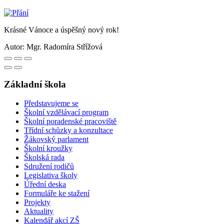
Krásné Vánoce a úspěšný nový rok!
Autor:
Mgr. Radomíra Střížová
Základní škola
Představujeme se
Školní vzdělávací program
Školní poradenské pracoviště
Třídní schůzky a konzultace
Žákovský parlament
Školní kroužky
Školská rada
Sdružení rodičů
Legislativa školy
Úřední deska
Formuláře ke stažení
Projekty
Aktuality
Kalendář akcí ZŠ