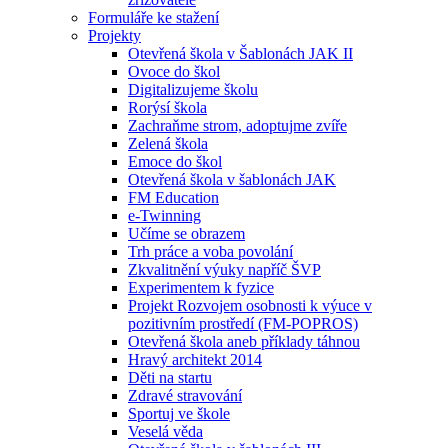
Formuláře ke stažení
Projekty
Otevřená škola v Šablonách JAK II
Ovoce do škol
Digitalizujeme školu
Rorýsí škola
Zachraňme strom, adoptujme zvíře
Zelená škola
Emoce do škol
Otevřená škola v šablonách JAK
FM Education
e-Twinning
Učíme se obrazem
Trh práce a voba povolání
Zkvalitnění výuky napříč ŠVP
Experimentem k fyzice
Projekt Rozvojem osobnosti k výuce v
pozitivním prostředí (FM-POPROS)
Otevřená škola aneb příklady táhnou
Hravý architekt 2014
Děti na startu
Zdravé stravování
Sportuj ve škole
Veselá věda