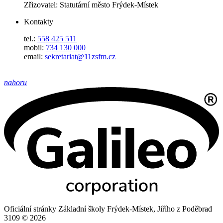
Zřizovatel: Statutární město Frýdek-Místek
Kontakty
tel.:
558 425 511
mobil:
734 130 000
email:
sekretariat@11zsfm.cz
nahoru
Oficiální stránky Základní školy Frýdek-Místek, Jiřího z Poděbrad
3109 © 2026