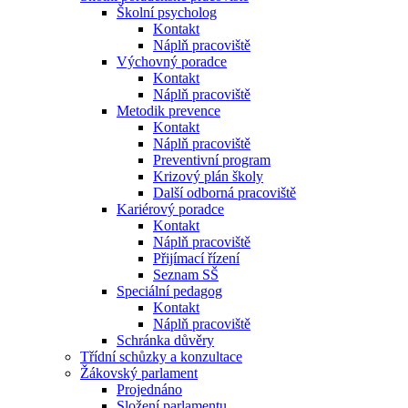
Školní psycholog
Kontakt
Náplň pracoviště
Výchovný poradce
Kontakt
Náplň pracoviště
Metodik prevence
Kontakt
Náplň pracoviště
Preventivní program
Krizový plán školy
Další odborná pracoviště
Kariérový poradce
Kontakt
Náplň pracoviště
Přijímací řízení
Seznam SŠ
Speciální pedagog
Kontakt
Náplň pracoviště
Schránka důvěry
Třídní schůzky a konzultace
Žákovský parlament
Projednáno
Složení parlamentu