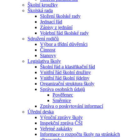
Školní kroužky
Školská rada
Složení školské rady
Jednací řád
Zápisy z jednání
Volební řád školské rady
Sdružení rodičů
Výbor a třídní důvěrníci
Činnost
Stanovy
Legislativa školy
Školní řád a klasifikační řád
Vnitřní řád školní družiny
Vnitřní řád školní jídelny
Organizační struktura školy
Správa osobních údajů
Pověřenec
Směrnice
Zpráva o poskytování informací
Úřední deska
Výroční zprávy školy
Inspekční zpráva ČŠI
Veřejné zakázky
Informace o rozpočtu školy na stránkách
zřizovatele