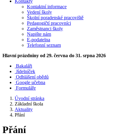
Kontakty
Kontaktní informace
Vedení školy
Školní poradenské pracoviště
Pedagogičtí pracovníci
Zaměstnanci školy
Napište nám
E-podatelna
Telefonní seznam
Hlavní prázdniny
od 29. června do 31. srpna 2026
Bakaláři
Jídelníček
Odhlášení obědů
Google učebna
Formuláře
Úvodní stránka
Základní škola
Aktuality
Přání
Přání