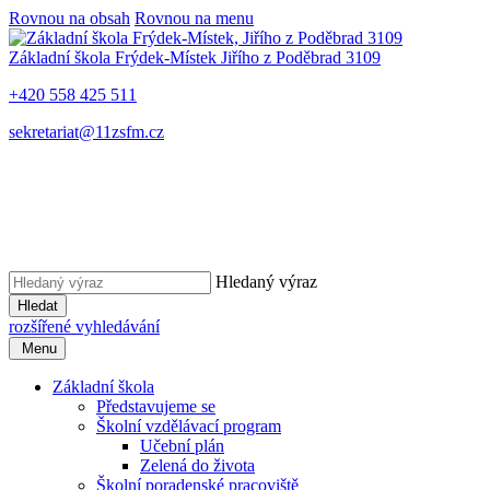
Rovnou na obsah
Rovnou na menu
Základní škola Frýdek-Místek
Jiřího z Poděbrad 3109
+420 558 425 511
sekretariat@11zsfm.cz
Hledaný výraz
Hledat
rozšířené vyhledávání
Menu
Základní škola
Představujeme se
Školní vzdělávací program
Učební plán
Zelená do života
Školní poradenské pracoviště