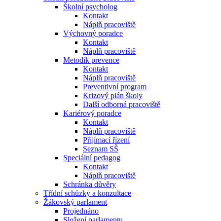
Školní psycholog
Kontakt
Náplň pracoviště
Výchovný poradce
Kontakt
Náplň pracoviště
Metodik prevence
Kontakt
Náplň pracoviště
Preventivní program
Krizový plán školy
Další odborná pracoviště
Kariérový poradce
Kontakt
Náplň pracoviště
Přijímací řízení
Seznam SŠ
Speciální pedagog
Kontakt
Náplň pracoviště
Schránka důvěry
Třídní schůzky a konzultace
Žákovský parlament
Projednáno
Složení parlamentu