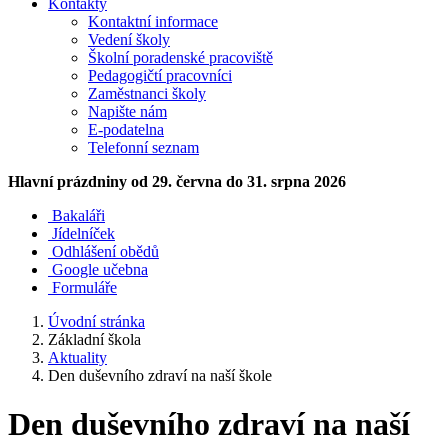
Kontakty
Kontaktní informace
Vedení školy
Školní poradenské pracoviště
Pedagogičtí pracovníci
Zaměstnanci školy
Napište nám
E-podatelna
Telefonní seznam
Hlavní prázdniny
od 29. června do 31. srpna 2026
Bakaláři
Jídelníček
Odhlášení obědů
Google učebna
Formuláře
Úvodní stránka
Základní škola
Aktuality
Den duševního zdraví na naší škole
Den duševního zdraví na naší