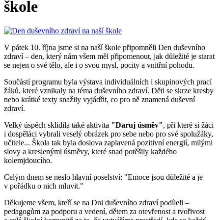
škole
V pátek 10. října jsme si na naší škole připomněli Den duševního
zdraví – den, který nám všem měl připomenout, jak důležité je starat
se nejen o své tělo, ale i o svou mysl, pocity a vnitřní pohodu.
Součástí programu byla výstava individuálních i skupinových prací
žáků, které vznikaly na téma duševního zdraví. Děti se skrze kresby
nebo krátké texty snažily vyjádřit, co pro ně znamená duševní
zdraví.
Velký úspěch sklidila také aktivita
"Daruj úsměv"
, při které si žáci
i dospěláci vybrali veselý obrázek pro sebe nebo pro své spolužáky,
učitele... Škola tak byla doslova zaplavená pozitivní energií, milými
slovy a kreslenými úsměvy, které snad potěšily každého
kolemjdoucího.
Celým dnem se neslo hlavní poselství: "Emoce jsou důležité a je
v pořádku o nich mluvit."
Děkujeme všem, kteří se na Dni duševního zdraví podíleli –
pedagogům za podporu a vedení, dětem za otevřenost a tvořivost