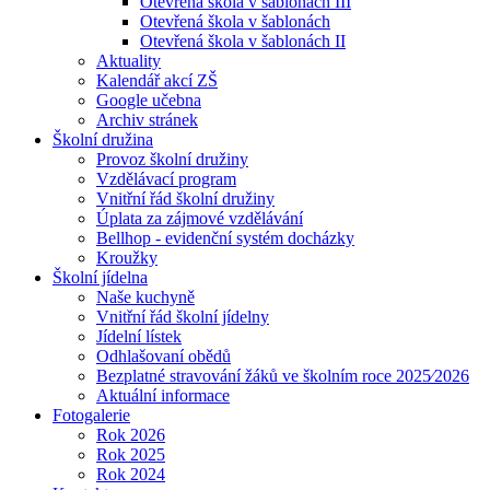
Otevřená škola v šablonách III
Otevřená škola v šablonách
Otevřená škola v šablonách II
Aktuality
Kalendář akcí ZŠ
Google učebna
Archiv stránek
Školní družina
Provoz školní družiny
Vzdělávací program
Vnitřní řád školní družiny
Úplata za zájmové vzdělávání
Bellhop - evidenční systém docházky
Kroužky
Školní jídelna
Naše kuchyně
Vnitřní řád školní jídelny
Jídelní lístek
Odhlašovaní obědů
Bezplatné stravování žáků ve školním roce 2025⁄2026
Aktuální informace
Fotogalerie
Rok 2026
Rok 2025
Rok 2024