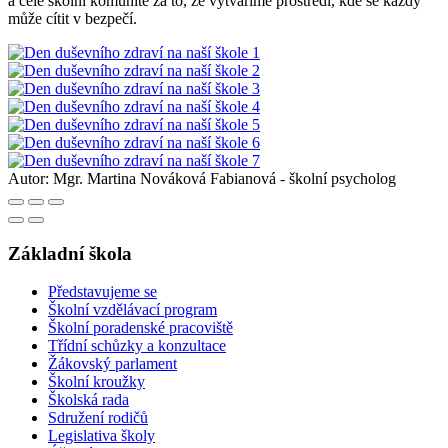
a celé školní komunitě za to, že vytváříme prostředí, kde se každý
může cítit v bezpečí.
Autor:
Mgr. Martina Nováková Fabianová - školní psycholog
Základní škola
Představujeme se
Školní vzdělávací program
Školní poradenské pracoviště
Třídní schůzky a konzultace
Žákovský parlament
Školní kroužky
Školská rada
Sdružení rodičů
Legislativa školy