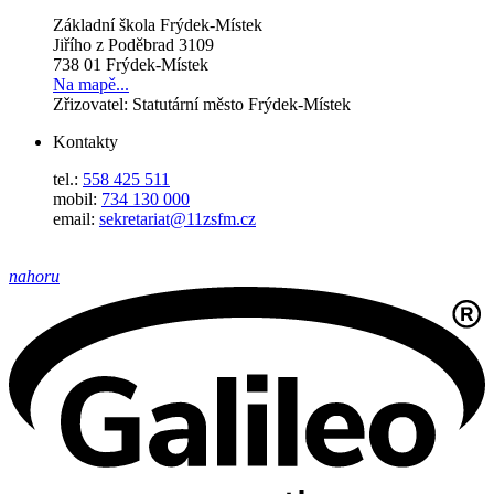
Základní škola Frýdek-Místek
Jiřího z Poděbrad 3109
738 01 Frýdek-Místek
Na mapě...
Zřizovatel: Statutární město Frýdek-Místek
Kontakty
tel.:
558 425 511
mobil:
734 130 000
email:
sekretariat@11zsfm.cz
nahoru