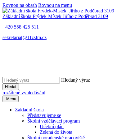
Rovnou na obsah
Rovnou na menu
Základní škola Frýdek-Místek
Jiřího z Poděbrad 3109
+420 558 425 511
sekretariat@11zsfm.cz
Hledaný výraz
Hledat
rozšířené vyhledávání
Menu
Základní škola
Představujeme se
Školní vzdělávací program
Učební plán
Zelená do života
Školní poradenské pracoviště