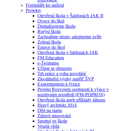
Formuláře ke stažení
Projekty
Otevřená škola v Šablonách JAK II
Ovoce do škol
Digitalizujeme školu
Rorýsí škola
Zachraňme strom, adoptujme zvíře
Zelená škola
Emoce do škol
Otevřená škola v šablonách JAK
FM Education
e-Twinning
Učíme se obrazem
Trh práce a voba povolání
Zkvalitnění výuky napříč ŠVP
Experimentem k fyzice
Projekt Rozvojem osobnosti k výuce v
pozitivním prostředí (FM-POPROS)
Otevřená škola aneb příklady táhnou
Hravý architekt 2014
Děti na startu
Zdravé stravování
Sportuj ve škole
Veselá věda