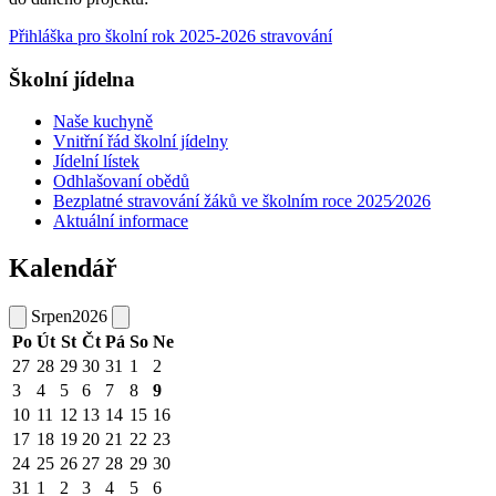
Přihláška pro školní rok 2025-2026 stravování
Školní jídelna
Naše kuchyně
Vnitřní řád školní jídelny
Jídelní lístek
Odhlašovaní obědů
Bezplatné stravování žáků ve školním roce 2025⁄2026
Aktuální informace
Kalendář
Srpen
2026
Po
Út
St
Čt
Pá
So
Ne
27
28
29
30
31
1
2
3
4
5
6
7
8
9
10
11
12
13
14
15
16
17
18
19
20
21
22
23
24
25
26
27
28
29
30
31
1
2
3
4
5
6