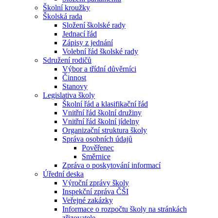
Školní kroužky
Školská rada
Složení školské rady
Jednací řád
Zápisy z jednání
Volební řád školské rady
Sdružení rodičů
Výbor a třídní důvěrníci
Činnost
Stanovy
Legislativa školy
Školní řád a klasifikační řád
Vnitřní řád školní družiny
Vnitřní řád školní jídelny
Organizační struktura školy
Správa osobních údajů
Pověřenec
Směrnice
Zpráva o poskytování informací
Úřední deska
Výroční zprávy školy
Inspekční zpráva ČŠI
Veřejné zakázky
Informace o rozpočtu školy na stránkách
zřizovatele