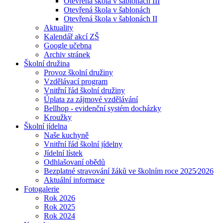
Otevřená škola v šablonách III
Otevřená škola v šablonách
Otevřená škola v šablonách II
Aktuality
Kalendář akcí ZŠ
Google učebna
Archiv stránek
Školní družina
Provoz školní družiny
Vzdělávací program
Vnitřní řád školní družiny
Úplata za zájmové vzdělávání
Bellhop - evidenční systém docházky
Kroužky
Školní jídelna
Naše kuchyně
Vnitřní řád školní jídelny
Jídelní lístek
Odhlašovaní obědů
Bezplatné stravování žáků ve školním roce 2025⁄2026
Aktuální informace
Fotogalerie
Rok 2026
Rok 2025
Rok 2024