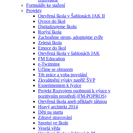
Formuláře ke stažení
Projekty
Otevřená škola v Šablonách JAK II
Ovoce do škol
Digitalizujeme školu
Rorýsí škola
Zachraňme strom, adoptujme zvíře
Zelená škola
Emoce do škol
Otevřená škola v šablonách JAK
FM Education
e-Twinning
Učíme se obrazem
Trh práce a voba povolání
Zkvalitnění výuky napříč ŠVP
Experimentem k fyzice
Projekt Rozvojem osobnosti k výuce v
pozitivním prostředí (FM-POPROS)
Otevřená škola aneb příklady táhnou
Hravý architekt 2014
Děti na startu
Zdravé stravování
Sportuj ve škole
Veselá věda