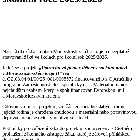
Naše škola získala dotaci Moravskoslezského kraje na bezplatné
stravování žáků ve školách pro školní rok 2025/2026.
Jedná se o projekt
„Potravinová pomoc dětem v sociální nouzi
v Moravskoslezském kraji II“
reg.
č. CZ.03.04.01/00/25_081/0005572 financovaného z Operačního
programu Zaměstnanost plus, specifický cíl - Materiální pomoc
nejchudším osobám, který je spolufinancován Evropskou unií
a Moravskoslezským krajem.
Cílovou skupinou projektu jsou žáci ze sociálně slabých rodin,
jejichž rodina je ohrožena chudobou a materiální nebo potravinovou
deprivací nebo se ocitla v nepříznivé situaci.
Podmínky pro zařazení žáka do projektu jsou uvedeny v Čestném
prohlášení zákonného zástupce žáka, které je zároveň přihláškou
do daného projektu: