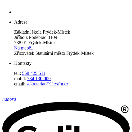
Adresa
Základní škola Frýdek-Místek
Jiřího z Poděbrad 3109
738 01 Frýdek-Místek
Na mapě...
Zřizovatel: Statutární město Frýdek-Místek
Kontakty
tel.:
558 425 511
mobil:
734 130 000
email:
sekretariat@11zsfm.cz
nahoru