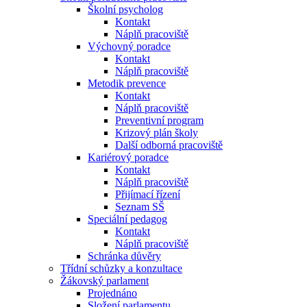
Školní psycholog
Kontakt
Náplň pracoviště
Výchovný poradce
Kontakt
Náplň pracoviště
Metodik prevence
Kontakt
Náplň pracoviště
Preventivní program
Krizový plán školy
Další odborná pracoviště
Kariérový poradce
Kontakt
Náplň pracoviště
Přijímací řízení
Seznam SŠ
Speciální pedagog
Kontakt
Náplň pracoviště
Schránka důvěry
Třídní schůzky a konzultace
Žákovský parlament
Projednáno
Složení parlamentu