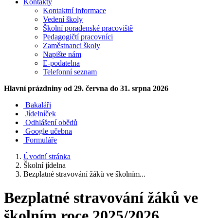
Kontakty
Kontaktní informace
Vedení školy
Školní poradenské pracoviště
Pedagogičtí pracovníci
Zaměstnanci školy
Napište nám
E-podatelna
Telefonní seznam
Hlavní prázdniny
od 29. června do 31. srpna 2026
Bakaláři
Jídelníček
Odhlášení obědů
Google učebna
Formuláře
Úvodní stránka
Školní jídelna
Bezplatné stravování žáků ve školním...
Bezplatné stravování žáků ve
školním roce 2025/2026