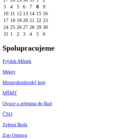
3
4
5
6
7
8
9
10
11
12
13
14
15
16
17
18
19
20
21
22
23
24
25
26
27
28
29
30
31
1
2
3
4
5
6
Spolupracujeme
Frýdek-Místek
Mrkev
Moravskoslezský kraj
M
ŠMT
Ovoce a zelenina do škol
ČSO
Zelená škola
Zoo Ostrava