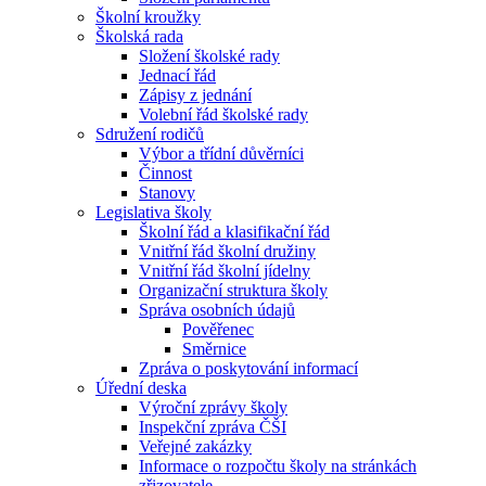
Školní kroužky
Školská rada
Složení školské rady
Jednací řád
Zápisy z jednání
Volební řád školské rady
Sdružení rodičů
Výbor a třídní důvěrníci
Činnost
Stanovy
Legislativa školy
Školní řád a klasifikační řád
Vnitřní řád školní družiny
Vnitřní řád školní jídelny
Organizační struktura školy
Správa osobních údajů
Pověřenec
Směrnice
Zpráva o poskytování informací
Úřední deska
Výroční zprávy školy
Inspekční zpráva ČŠI
Veřejné zakázky
Informace o rozpočtu školy na stránkách
zřizovatele