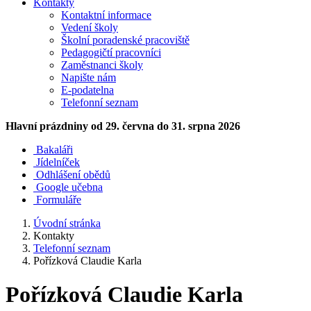
Kontakty
Kontaktní informace
Vedení školy
Školní poradenské pracoviště
Pedagogičtí pracovníci
Zaměstnanci školy
Napište nám
E-podatelna
Telefonní seznam
Hlavní prázdniny
od 29. června do 31. srpna 2026
Bakaláři
Jídelníček
Odhlášení obědů
Google učebna
Formuláře
Úvodní stránka
Kontakty
Telefonní seznam
Pořízková Claudie Karla
Pořízková Claudie Karla