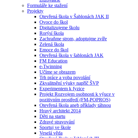
Formuláře ke stažení
Projekty
Otevřená škola v Šablonách JAK II
Ovoce do škol
Digitalizujeme školu
Rorýsí škola
Zachraňme strom, adoptujme zvíře
Zelená škola
Emoce do škol
Otevřená škola v šablonách JAK
FM Education
e-Twinning
Učíme se obrazem
Trh práce a voba povolání
Zkvalitnění výuky napříč ŠVP
Experimentem k fyzice
Projekt Rozvojem osobnosti k výuce v
pozitivním prostředí (FM-POPROS)
Otevřená škola aneb příklady táhnou
Hravý architekt 2014
Děti na startu
Zdravé stravování
Sportuj ve škole
Veselá věda