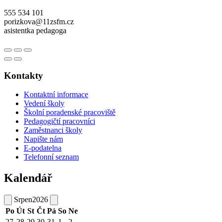
555 534 101
porizkova@11zsfm.cz
asistentka pedagoga
Kontakty
Kontaktní informace
Vedení školy
Školní poradenské pracoviště
Pedagogičtí pracovníci
Zaměstnanci školy
Napište nám
E-podatelna
Telefonní seznam
Kalendář
Srpen
2026
Po
Út
St
Čt
Pá
So
Ne
27
28
29
30
31
1
2