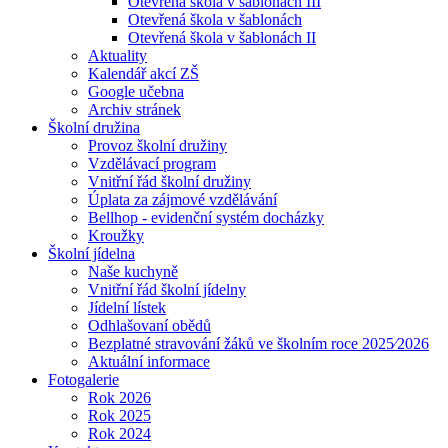
Otevřená škola v šablonách III
Otevřená škola v šablonách
Otevřená škola v šablonách II
Aktuality
Kalendář akcí ZŠ
Google učebna
Archiv stránek
Školní družina
Provoz školní družiny
Vzdělávací program
Vnitřní řád školní družiny
Úplata za zájmové vzdělávání
Bellhop - evidenční systém docházky
Kroužky
Školní jídelna
Naše kuchyně
Vnitřní řád školní jídelny
Jídelní lístek
Odhlašovaní obědů
Bezplatné stravování žáků ve školním roce 2025⁄2026
Aktuální informace
Fotogalerie
Rok 2026
Rok 2025
Rok 2024