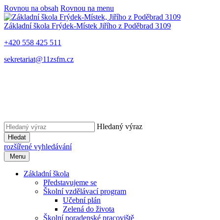
Rovnou na obsah
Rovnou na menu
Základní škola Frýdek-Místek
Jiřího z Poděbrad 3109
+420 558 425 511
sekretariat@11zsfm.cz
Hledaný výraz
Hledat
rozšířené vyhledávání
Menu
Základní škola
Představujeme se
Školní vzdělávací program
Učební plán
Zelená do života
Školní poradenské pracoviště