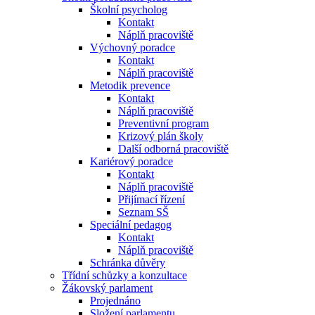
Školní psycholog
Kontakt
Náplň pracoviště
Výchovný poradce
Kontakt
Náplň pracoviště
Metodik prevence
Kontakt
Náplň pracoviště
Preventivní program
Krizový plán školy
Další odborná pracoviště
Kariérový poradce
Kontakt
Náplň pracoviště
Přijímací řízení
Seznam SŠ
Speciální pedagog
Kontakt
Náplň pracoviště
Schránka důvěry
Třídní schůzky a konzultace
Žákovský parlament
Projednáno
Složení parlamentu