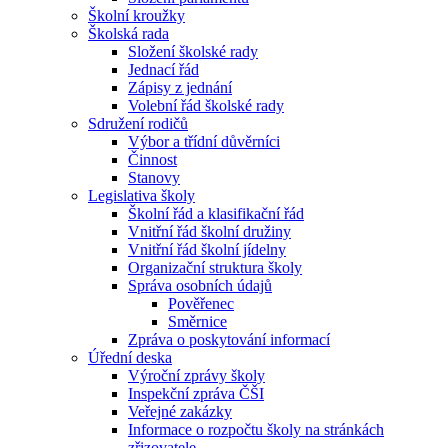
Školní kroužky
Školská rada
Složení školské rady
Jednací řád
Zápisy z jednání
Volební řád školské rady
Sdružení rodičů
Výbor a třídní důvěrníci
Činnost
Stanovy
Legislativa školy
Školní řád a klasifikační řád
Vnitřní řád školní družiny
Vnitřní řád školní jídelny
Organizační struktura školy
Správa osobních údajů
Pověřenec
Směrnice
Zpráva o poskytování informací
Úřední deska
Výroční zprávy školy
Inspekční zpráva ČŠI
Veřejné zakázky
Informace o rozpočtu školy na stránkách
zřizovatele