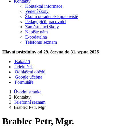
Kontakty
Kontaktní informace
Vedení školy
Školní poradenské pracoviště
Pedagogičtí pracovníci
Zaměstnanci školy
Napište nám
E-podatelna
Telefonní seznam
Hlavní prázdniny
od 29. června do 31. srpna 2026
Bakaláři
Jídelníček
Odhlášení obědů
Google učebna
Formuláře
Úvodní stránka
Kontakty
Telefonní seznam
Brablec Petr, Mgr.
Brablec Petr, Mgr.