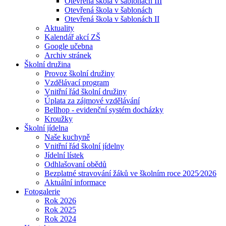
Otevřená škola v šablonách III
Otevřená škola v šablonách
Otevřená škola v šablonách II
Aktuality
Kalendář akcí ZŠ
Google učebna
Archiv stránek
Školní družina
Provoz školní družiny
Vzdělávací program
Vnitřní řád školní družiny
Úplata za zájmové vzdělávání
Bellhop - evidenční systém docházky
Kroužky
Školní jídelna
Naše kuchyně
Vnitřní řád školní jídelny
Jídelní lístek
Odhlašovaní obědů
Bezplatné stravování žáků ve školním roce 2025⁄2026
Aktuální informace
Fotogalerie
Rok 2026
Rok 2025
Rok 2024