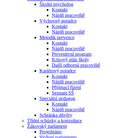
Školní psycholog
Kontakt
Náplň pracoviště
Výchovný poradce
Kontakt
Náplň pracoviště
Metodik prevence
Kontakt
Náplň pracoviště
Preventivní program
Krizový plán školy
Další odborná pracoviště
Kariérový poradce
Kontakt
Náplň pracoviště
Přijímací řízení
Seznam SŠ
Speciální pedagog
Kontakt
Náplň pracoviště
Schránka důvěry
Třídní schůzky a konzultace
Žákovský parlament
Projednáno
Složení parlamentu