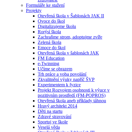
Formuláře ke stažení
Projekty
Otevřená škola v Šablonách JAK II
Ovoce do škol
Digitalizujeme školu
Rorýsí škola
Zachraňme strom, adoptujme zvíře
Zelená škola
Emoce do škol
Otevřená škola v šablonách JAK
FM Education
e-Twinning
Učíme se obrazem
Trh práce a voba povolání
Zkvalitnění výuky napříč ŠVP
Experimentem k fyzice
Projekt Rozvojem osobnosti k výuce v
pozitivním prostředí (FM-POPROS)
Otevřená škola aneb příklady táhnou
Hravý architekt 2014
Děti na startu
Zdravé stravování
Sportuj ve škole
Veselá věda