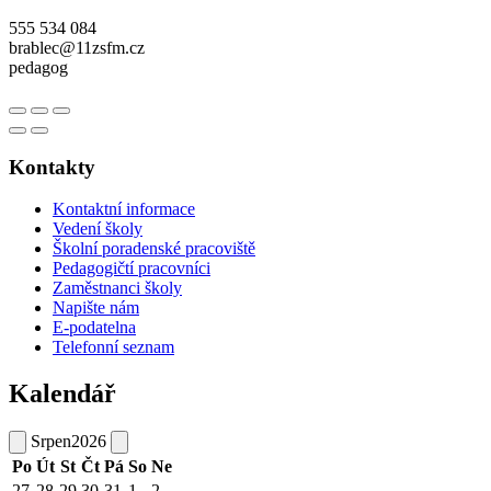
555 534 084
brablec@11zsfm.cz
pedagog
Kontakty
Kontaktní informace
Vedení školy
Školní poradenské pracoviště
Pedagogičtí pracovníci
Zaměstnanci školy
Napište nám
E-podatelna
Telefonní seznam
Kalendář
Srpen
2026
Po
Út
St
Čt
Pá
So
Ne
27
28
29
30
31
1
2