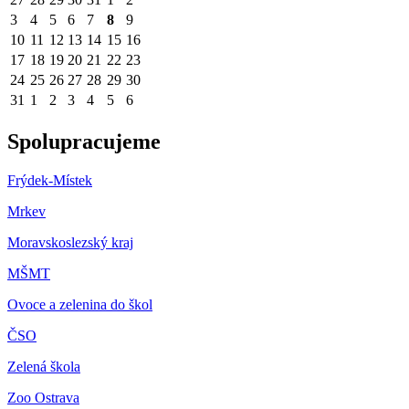
3
4
5
6
7
8
9
10
11
12
13
14
15
16
17
18
19
20
21
22
23
24
25
26
27
28
29
30
31
1
2
3
4
5
6
Spolupracujeme
Frýdek-Místek
Mrkev
Moravskoslezský kraj
M
ŠMT
Ovoce a zelenina do škol
ČSO
Zelená škola
Zoo Ostrava