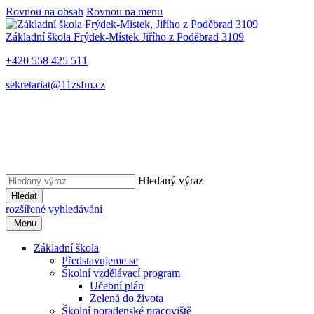
Rovnou na obsah
Rovnou na menu
Základní škola Frýdek-Místek
Jiřího z Poděbrad 3109
+420 558 425 511
sekretariat@11zsfm.cz
Hledaný výraz
Hledat
rozšířené vyhledávání
Menu
Základní škola
Představujeme se
Školní vzdělávací program
Učební plán
Zelená do života
Školní poradenské pracoviště