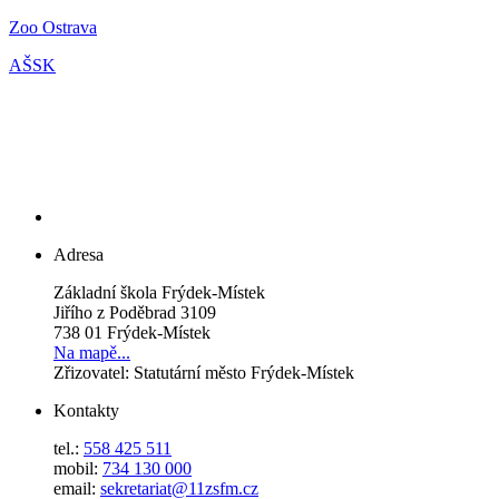
Zoo Ostrava
AŠSK
Adresa
Základní škola Frýdek-Místek
Jiřího z Poděbrad 3109
738 01 Frýdek-Místek
Na mapě...
Zřizovatel: Statutární město Frýdek-Místek
Kontakty
tel.:
558 425 511
mobil:
734 130 000
email:
sekretariat@11zsfm.cz