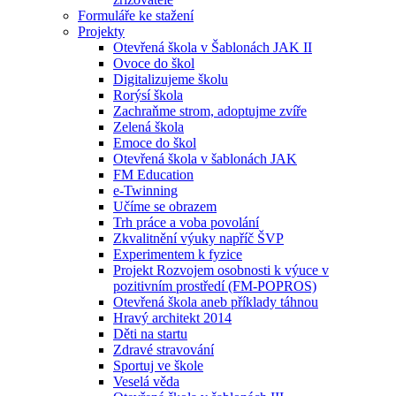
Formuláře ke stažení
Projekty
Otevřená škola v Šablonách JAK II
Ovoce do škol
Digitalizujeme školu
Rorýsí škola
Zachraňme strom, adoptujme zvíře
Zelená škola
Emoce do škol
Otevřená škola v šablonách JAK
FM Education
e-Twinning
Učíme se obrazem
Trh práce a voba povolání
Zkvalitnění výuky napříč ŠVP
Experimentem k fyzice
Projekt Rozvojem osobnosti k výuce v
pozitivním prostředí (FM-POPROS)
Otevřená škola aneb příklady táhnou
Hravý architekt 2014
Děti na startu
Zdravé stravování
Sportuj ve škole
Veselá věda