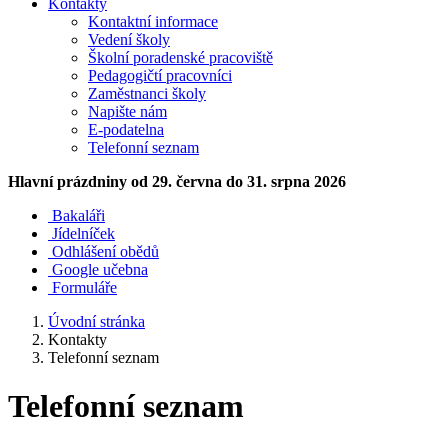
Kontakty
Kontaktní informace
Vedení školy
Školní poradenské pracoviště
Pedagogičtí pracovníci
Zaměstnanci školy
Napište nám
E-podatelna
Telefonní seznam
Hlavní prázdniny
od 29. června do 31. srpna 2026
Bakaláři
Jídelníček
Odhlášení obědů
Google učebna
Formuláře
Úvodní stránka
Kontakty
Telefonní seznam
Telefonní seznam