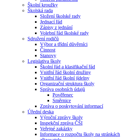
Školní kroužky
Školská rada
Složení školské rady
Jednací řád
Zápisy z jednání
Volební řád školské rady
Sdružení rodičů
Výbor a třídní důvěrníci
Činnost
Stanovy
Legislativa školy
Školní řád a klasifikační řád
Vnitřní řád školní družiny
Vnitřní řád školní jídelny
Organizační struktura školy
Správa osobních údajů
Pověřenec
Směrnice
Zpráva o poskytování informací
Úřední deska
Výroční zprávy školy
Inspekční zpráva ČŠI
Veřejné zakázky
Informace o rozpočtu školy na stránkách
zřizovatele