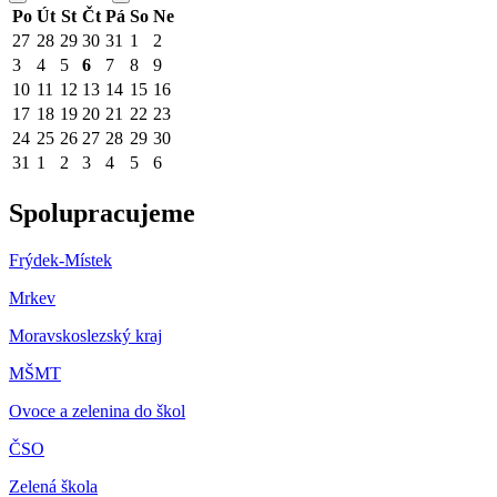
Po
Út
St
Čt
Pá
So
Ne
27
28
29
30
31
1
2
3
4
5
6
7
8
9
10
11
12
13
14
15
16
17
18
19
20
21
22
23
24
25
26
27
28
29
30
31
1
2
3
4
5
6
Spolupracujeme
Frýdek-Místek
Mrkev
Moravskoslezský kraj
M
ŠMT
Ovoce a zelenina do škol
ČSO
Zelená škola