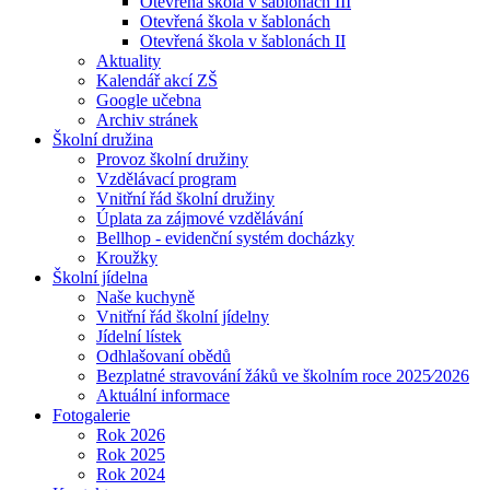
Otevřená škola v šablonách III
Otevřená škola v šablonách
Otevřená škola v šablonách II
Aktuality
Kalendář akcí ZŠ
Google učebna
Archiv stránek
Školní družina
Provoz školní družiny
Vzdělávací program
Vnitřní řád školní družiny
Úplata za zájmové vzdělávání
Bellhop - evidenční systém docházky
Kroužky
Školní jídelna
Naše kuchyně
Vnitřní řád školní jídelny
Jídelní lístek
Odhlašovaní obědů
Bezplatné stravování žáků ve školním roce 2025⁄2026
Aktuální informace
Fotogalerie
Rok 2026
Rok 2025
Rok 2024