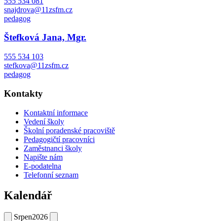
555 534 081
snajdrova@11zsfm.cz
pedagog
Štefková Jana, Mgr.
555 534 103
stefkova@11zsfm.cz
pedagog
Kontakty
Kontaktní informace
Vedení školy
Školní poradenské pracoviště
Pedagogičtí pracovníci
Zaměstnanci školy
Napište nám
E-podatelna
Telefonní seznam
Kalendář
Srpen
2026