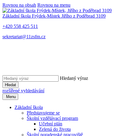
Rovnou na obsah
Rovnou na menu
Základní škola Frýdek-Místek
Jiřího z Poděbrad 3109
+420 558 425 511
sekretariat@11zsfm.cz
Hledaný výraz
Hledat
rozšířené vyhledávání
Menu
Základní škola
Představujeme se
Školní vzdělávací program
Učební plán
Zelená do života
Školní poradenské pracoviště