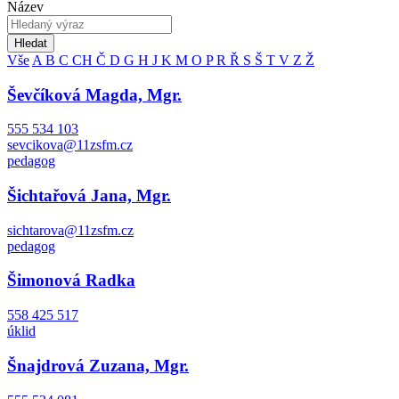
Název
Hledat
Vše
A
B
C
CH
Č
D
G
H
J
K
M
O
P
R
Ř
S
Š
T
V
Z
Ž
Ševčíková Magda, Mgr.
555 534 103
sevcikova@11zsfm.cz
pedagog
Šichtařová Jana, Mgr.
sichtarova@11zsfm.cz
pedagog
Šimonová Radka
558 425 517
úklid
Šnajdrová Zuzana, Mgr.