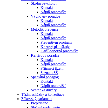
Školní psycholog
Kontakt
Náplň pracoviště
Výchovný poradce
Kontakt
Náplň pracoviště
Metodik prevence
Kontakt
Náplň pracoviště
Preventivní program
Krizový plán školy
Další odborná pracoviště
Kariérový poradce
Kontakt
Náplň pracoviště
Přijímací řízení
Seznam SŠ
Speciální pedagog
Kontakt
Náplň pracoviště
Schránka důvěry
Třídní schůzky a konzultace
Žákovský parlament
Projednáno
Složení parlamentu