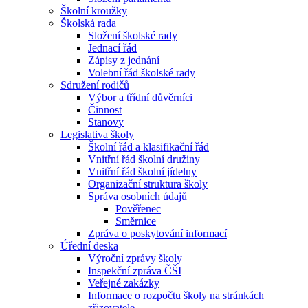
Školní kroužky
Školská rada
Složení školské rady
Jednací řád
Zápisy z jednání
Volební řád školské rady
Sdružení rodičů
Výbor a třídní důvěrníci
Činnost
Stanovy
Legislativa školy
Školní řád a klasifikační řád
Vnitřní řád školní družiny
Vnitřní řád školní jídelny
Organizační struktura školy
Správa osobních údajů
Pověřenec
Směrnice
Zpráva o poskytování informací
Úřední deska
Výroční zprávy školy
Inspekční zpráva ČŠI
Veřejné zakázky
Informace o rozpočtu školy na stránkách
zřizovatele