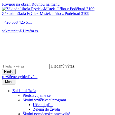
Rovnou na obsah
Rovnou na menu
Základní škola Frýdek-Místek
Jiřího z Poděbrad 3109
+420 558 425 511
sekretariat@11zsfm.cz
Hledaný výraz
Hledat
rozšířené vyhledávání
Menu
Základní škola
Představujeme se
Školní vzdělávací program
Učební plán
Zelená do života
Školní poradenské pracoviště