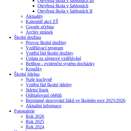
Otevřená škola v šablonách III
Otevřená škola v šablonách
Otevřená škola v šablonách II
Aktuality
Kalendář akcí ZŠ
Google učebna
Archiv stránek
Školní družina
Provoz školní družiny
Vzdělávací program
Vnitřní řád školní družiny
Úplata za zájmové vzdělávání
Bellhop - evidenční systém docházky
Kroužky
Školní jídelna
Naše kuchyně
Vnitřní řád školní jídelny
Jídelní lístek
Odhlašovaní obědů
Bezplatné stravování žáků ve školním roce 2025⁄2026
Aktuální informace
Fotogalerie
Rok 2026
Rok 2025
Rok 2024