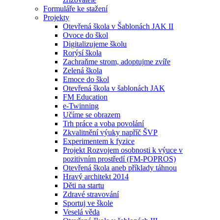
Formuláře ke stažení
Projekty
Otevřená škola v Šablonách JAK II
Ovoce do škol
Digitalizujeme školu
Rorýsí škola
Zachraňme strom, adoptujme zvíře
Zelená škola
Emoce do škol
Otevřená škola v šablonách JAK
FM Education
e-Twinning
Učíme se obrazem
Trh práce a voba povolání
Zkvalitnění výuky napříč ŠVP
Experimentem k fyzice
Projekt Rozvojem osobnosti k výuce v
pozitivním prostředí (FM-POPROS)
Otevřená škola aneb příklady táhnou
Hravý architekt 2014
Děti na startu
Zdravé stravování
Sportuj ve škole
Veselá věda