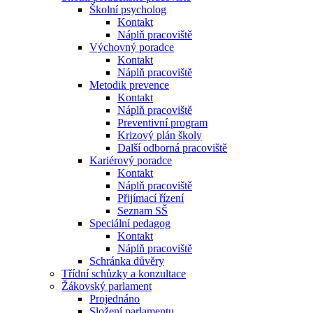
Školní psycholog
Kontakt
Náplň pracoviště
Výchovný poradce
Kontakt
Náplň pracoviště
Metodik prevence
Kontakt
Náplň pracoviště
Preventivní program
Krizový plán školy
Další odborná pracoviště
Kariérový poradce
Kontakt
Náplň pracoviště
Přijímací řízení
Seznam SŠ
Speciální pedagog
Kontakt
Náplň pracoviště
Schránka důvěry
Třídní schůzky a konzultace
Žákovský parlament
Projednáno
Složení parlamentu