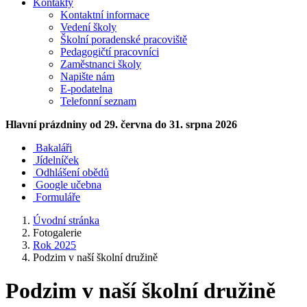
Kontakty
Kontaktní informace
Vedení školy
Školní poradenské pracoviště
Pedagogičtí pracovníci
Zaměstnanci školy
Napište nám
E-podatelna
Telefonní seznam
Hlavní prázdniny
od 29. června do 31. srpna 2026
Bakaláři
Jídelníček
Odhlášení obědů
Google učebna
Formuláře
Úvodní stránka
Fotogalerie
Rok 2025
Podzim v naší školní družině
Podzim v naší školní družině